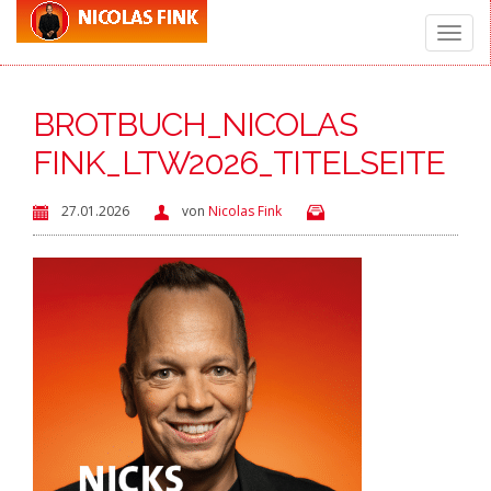
Toggle
BROTBUCH_NICOLAS
naviga
FINK_LTW2026_TITELSEITE
27.01.2026
von
Nicolas Fink