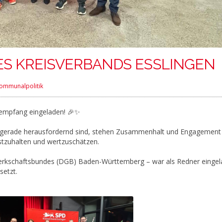
S KREISVERBANDS ESSLINGEN
ommunalpolitik
sempfang eingeladen! 🎉✨
n gerade herausfordernd sind, stehen Zusammenhalt und Engagemen
estzuhalten und wertzuschätzen.
erkschaftsbundes (DGB) Baden-Württemberg – war als Redner einge
setzt.