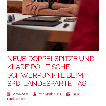
NEUE DOPPELSPITZE UND
KLARE POLITISCHE
SCHWERPUNKTE BEIM
SPD-LANDESPARTEITAG
29.06.2026
von
Nicolas Fink
News |
Landespolitik