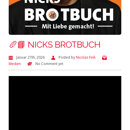
🥖📘 NICKS BROTBUCH
Januar 27th, 2026
Posted by
Nicolas Fink
Medien
No Comment yet