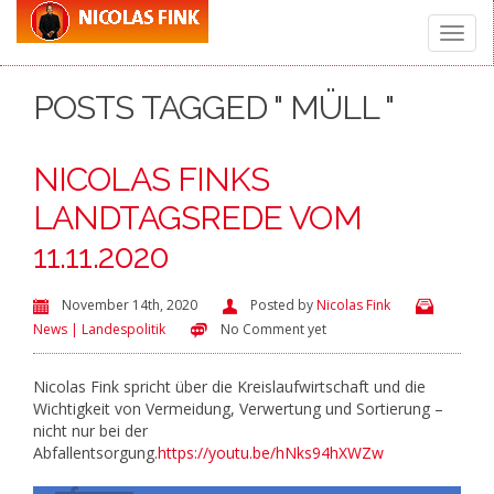
Toggle
POSTS TAGGED " MÜLL "
naviga
NICOLAS FINKS
LANDTAGSREDE VOM
11.11.2020
November 14th, 2020
Posted by
Nicolas Fink
News | Landespolitik
No Comment yet
Nicolas Fink spricht über die Kreislaufwirtschaft und die
Wichtigkeit von Vermeidung, Verwertung und Sortierung –
nicht nur bei der
Abfallentsorgung.
https://youtu.be/hNks94hXWZw