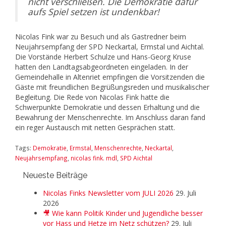
nicht verschließen. Die Demokratie dafür
aufs Spiel setzen ist undenkbar!
Nicolas Fink war zu Besuch und als Gastredner beim
Neujahrsempfang der SPD Neckartal, Ermstal und Aichtal.
Die Vorstände Herbert Schulze und Hans-Georg Kruse
hatten den Landtagsabgeordneten eingeladen. In der
Gemeindehalle in Altenriet empfingen die Vorsitzenden die
Gäste mit freundlichen Begrüßungsreden und musikalischer
Begleitung. Die Rede von Nicolas Fink hatte die
Schwerpunkte Demokratie und dessen Erhaltung und die
Bewahrung der Menschenrechte. Im Anschluss daran fand
ein reger Austausch mit netten Gesprächen statt.
Tags:
Demokratie
,
Ermstal
,
Menschenrechte
,
Neckartal
,
Neujahrsempfang
,
nicolas fink. mdl
,
SPD Aichtal
Neueste Beiträge
Nicolas Finks Newsletter vom JULI 2026
29. Juli
2026
🎥 Wie kann Politik Kinder und Jugendliche besser
vor Hass und Hetze im Netz schützen?
29. Juli