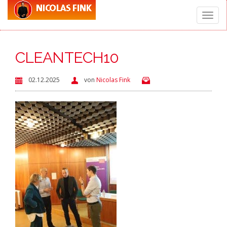
Toggle
CLEANTECH10
naviga
02.12.2025
von
Nicolas Fink