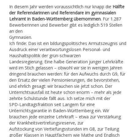
In diesem Jahr werden voraussichtlich nur knapp die
Hälfte
der Referendarinnen und Referendare im gymnasialen
Lehramt in Baden-Württemberg übernommen
. Für 1.287
Bewerberinnen und Bewerber gibt es lediglich 519 Stellen
an den
Gymnasien.
Ich finde: Das ist ein bildungspolitisches Armutszeugnis und
Ausdruck einer verantwortungslosen Personal- und
Haushaltspolitik der grün-schwarzen
Landesregierung. Eine halbe Generation junger Lehrkräfte
wird im Stich gelassen – obwohl wir sie in wenigen Jahren
dringend brauchen werden: für den Aufwuchs durch G9, für
den Ersatz der vielen Pensionierungen, die bevorstehen,
und ehrlich gesagt: wir brauchen sie jetzt schon. Der
Unterrichtsausfall ist heute schon enorm – mehr als jede
zehnte Schulstunde fällt aus. Ich setze mich mit der
SPD-Landtagsfraktion seit Langem für eine
Unterrichtsgarantie in Baden-Württemberg ein. Wir
brauchen jede einzelne Lehrkraft – etwa zur Verstärkung
der Krankheitsvertretungsreserve, zur
Aufstockung von Vertiefungsstunden im G8, zur Teilung
großer Klassen in Hauptfächern wie Mathe und Englisch