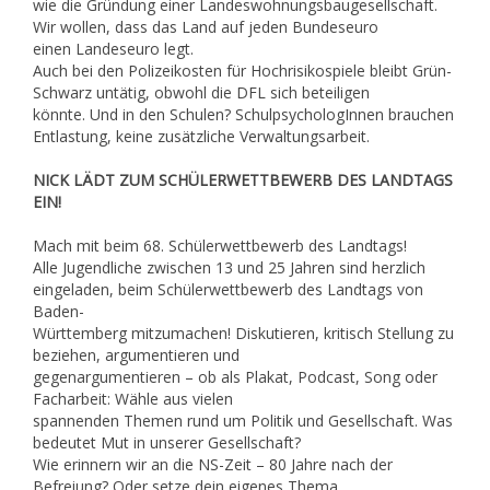
wie die Gründung einer Landeswohnungsbaugesellschaft.
Wir wollen, dass das Land auf jeden Bundeseuro
einen Landeseuro legt.
Auch bei den Polizeikosten für Hochrisikospiele bleibt Grün-
Schwarz untätig, obwohl die DFL sich beteiligen
könnte. Und in den Schulen? SchulpsychologInnen brauchen
Entlastung, keine zusätzliche Verwaltungsarbeit.
NICK LÄDT ZUM SCHÜLERWETTBEWERB DES LANDTAGS
EIN!
Mach mit beim 68. Schülerwettbewerb des Landtags!
Alle Jugendliche zwischen 13 und 25 Jahren sind herzlich
eingeladen, beim Schülerwettbewerb des Landtags von
Baden-
Württemberg mitzumachen! Diskutieren, kritisch Stellung zu
beziehen, argumentieren und
gegenargumentieren – ob als Plakat, Podcast, Song oder
Facharbeit: Wähle aus vielen
spannenden Themen rund um Politik und Gesellschaft. Was
bedeutet Mut in unserer Gesellschaft?
Wie erinnern wir an die NS-Zeit – 80 Jahre nach der
Befreiung? Oder setze dein eigenes Thema