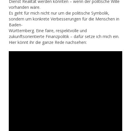
Dienst Realität werden könnten – wenn der politische Wille
vorhanden wäre.
Es geht für mich nicht nur um die politische Symbolik,
sondern um konkrete Verbesserungen für die Menschen in
Baden-
Württemberg. Eine faire, respektvolle und
zukunftsorientierte Finanzpolitik – dafür setze ich mich ein.
Hier könnt ihr die ganze Rede nachsehen: