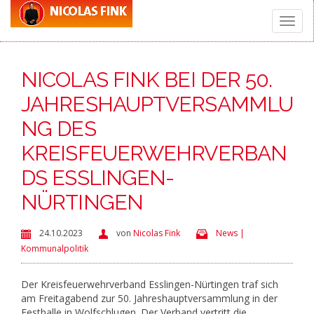
Toggle
NICOLAS FINK BEI DER 50.
naviga
JAHRESHAUPTVERSAMMLU
NG DES
KREISFEUERWEHRVERBAN
DS ESSLINGEN-
NÜRTINGEN
24.10.2023
von
Nicolas Fink
News |
Kommunalpolitik
Der Kreisfeuerwehrverband Esslingen-Nürtingen traf sich
am Freitagabend zur 50. Jahreshauptversammlung in der
Festhalle in Wolfschlugen. Der Verband vertritt die