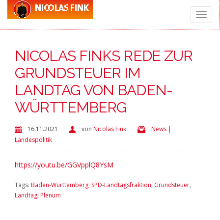
Toggle
NICOLAS FINKS REDE ZUR
naviga
GRUNDSTEUER IM
LANDTAG VON BADEN-
WÜRTTEMBERG
16.11.2021
von
Nicolas Fink
News |
Landespolitik
https://youtu.be/GGVpplQ8YsM
Tags:
Baden-Württemberg; SPD-Landtagsfraktion
,
Grundsteuer
,
Landtag
,
Plenum