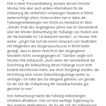
Fink in einer Pressemitteilung. Jenseits dessen möchte
Nicolas Fink aber auch andere Alternativen für die
Entlastung der verkehrlich schwierigen Situation in RSKN
weiterverfolgt sehen. Insbesondere hat er dabei die
Fußwegeverbindungen von RSKN ins Neckartal im Blick.
„Bereits Ende des vergangenen Jahres war im Gemeinderat
über der Wieder-Beleuchtung der Fußwege von Rüdern und
der Neckarhalde ins Tal diskutiert worden“, so Nicolas Fink
weiter. „Jüngst hat sich bei einem Gespräch von Stadträten
mit Mitgliedern des Bürgerausschusses in RSKN leider
gezeigt, dass in dieser Hinsicht in den vergangenen
Monaten nichts vorangegangen ist.“ Darüber zeigte sich
Nicolas Fink enttäuscht: „Auch wenn der Gemeinderat die
Einrichtung der Beleuchtung dieser Fußwege noch nicht
konkret beschlossen hatte, war doch festgelegt worden, die
Einrichtung einer neuen Beleuchtungsanlage weiter zu
verfolgen. Ich halte dies für dringend geboten, um gerade
für die Zeit der Vollsperrung der Geiselbachstraße gut
gerüstet zu sein.“
Eine Beleuchtung mache die Fußweg-Verbindungen
erheblich attraktiver. Dies sei eine wichtige Ergänzung zu
den anderen Maßnahmen, die für die Zeit der Vollsperrung