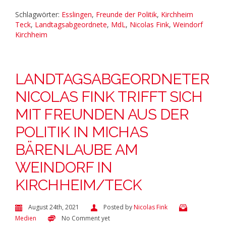
Schlagwörter:
Esslingen
,
Freunde der Politik
,
Kirchheim
Teck
,
Landtagsabgeordnete
,
MdL
,
Nicolas Fink
,
Weindorf
Kirchheim
LANDTAGSABGEORDNETER
NICOLAS FINK TRIFFT SICH
MIT FREUNDEN AUS DER
POLITIK IN MICHAS
BÄRENLAUBE AM
WEINDORF IN
KIRCHHEIM/TECK
August 24th, 2021
Posted by
Nicolas Fink
Medien
No Comment yet