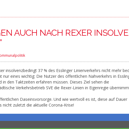
NGEN AUCH NACH REXER INSOLV
”
ommunalpolitik
r insolvenzbedingt 37 % des Esslinger Linienverkehrs nicht mehr be
t nur eines wichtig: Die Nutzer des öffentlichen Nahverkehrs in Essli
 in den Taktzeiten erfahren müssen. Dieses Ziel sehen die
dtische Verkehrsbetrieb SVE die Rexer-Linien in Eigenregie übernimm
 öffentlichen Daseinsvorsorge. Und wie wertvoll es ist, diese auf Dauer
nicht zuletzt die aktuelle Corona-Krise!