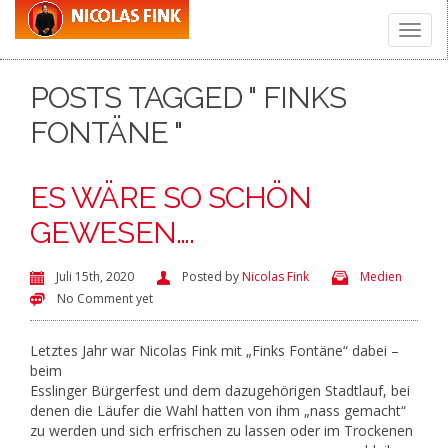
Toggle
POSTS TAGGED " FINKS
naviga
FONTÄNE "
ES WÄRE SO SCHÖN
GEWESEN….
Juli 15th, 2020
Posted by
Nicolas Fink
Medien
No Comment yet
Letztes Jahr war Nicolas
Fink mit „Finks Fontäne“ dabei –
beim
Esslinger Bürgerfest und dem dazugehörigen Stadtlauf, bei
denen die Läufer die Wahl hatten von ihm „nass gemacht“
zu werden und s
ich erfrischen zu lassen oder im Trockenen