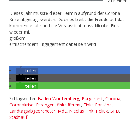
zu bleiben.
Dieses Jahr musste dieser Termin aufgrund der Corona-
Krise abgesagt werden. Doch es bleibt die Freude auf das
kommende Jahr und die
Voraussicht, dass Nicolas Fink
wieder mit
großem
erfrischendem Engagement dabei sein wird!
teilen
teilen
teilen
Schlagwörter:
Baden-Württemberg
,
Bürgerfest
,
Corona
,
Coronakrise
,
Esslingen
,
finkdifferent
,
Finks Fontäne
,
Landtagsabgeordneter
,
MdL
,
Nicolas Fink
,
Politik
,
SPD
,
Stadtlauf