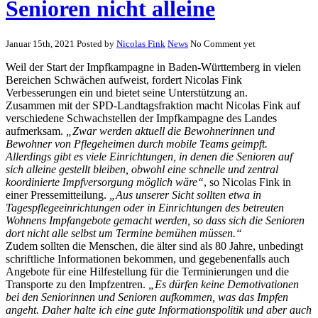
Senioren nicht alleine
Januar 15th, 2021
Posted by
Nicolas Fink
News
No Comment yet
Weil der Start der Impfkampagne in Baden-Württemberg in vielen
Bereichen Schwächen aufweist, fordert Nicolas Fink
Verbesserungen ein und bietet seine Unterstützung an.
Zusammen mit der SPD-Landtagsfraktion macht Nicolas Fink auf
verschiedene Schwachstellen der Impfkampagne des Landes
aufmerksam.
„Zwar werden aktuell die Bewohnerinnen und
Bewohner von Pflegeheimen durch mobile Teams geimpft.
Allerdings gibt es viele Einrichtungen, in denen die Senioren auf
sich alleine gestellt bleiben, obwohl eine schnelle und zentral
koordinierte Impfversorgung möglich wäre“
, so Nicolas Fink in
einer Pressemitteilung.
„Aus unserer Sicht sollten etwa in
Tagespflegeeinrichtungen oder in Einrichtungen des betreuten
Wohnens Impfangebote gemacht werden, so dass sich die Senioren
dort nicht alle selbst um Termine bemühen müssen.“
Zudem sollten die Menschen, die älter sind als 80 Jahre, unbedingt
schriftliche Informationen bekommen, und gegebenenfalls auch
Angebote für eine Hilfestellung für die Terminierungen und die
Transporte zu den Impfzentren.
„Es dürfen keine Demotivationen
bei den Seniorinnen und Senioren aufkommen, was das Impfen
angeht. Daher halte ich eine gute Informationspolitik und aber auch