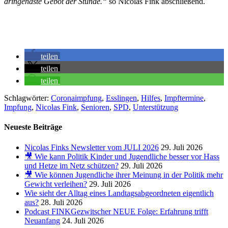
dringendste Gebot der Stunde.“
so Nicolas Fink abschließend.
teilen
teilen
teilen
Schlagwörter:
Coronaimpfung
,
Esslingen
,
Hilfes
,
Impftermine
,
Impfung
,
Nicolas Fink
,
Senioren
,
SPD
,
Unterstützung
Neueste Beiträge
Nicolas Finks Newsletter vom JULI 2026
29. Juli 2026
🎥 Wie kann Politik Kinder und Jugendliche besser vor Hass
und Hetze im Netz schützen?
29. Juli 2026
🎥 Wie können Jugendliche ihrer Meinung in der Politik mehr
Gewicht verleihen?
29. Juli 2026
Wie sieht der Alltag eines Landtagsabgeordneten eigentlich
aus?
28. Juli 2026
Podcast FINKGezwitscher NEUE Folge: Erfahrung trifft
Neuanfang
24. Juli 2026