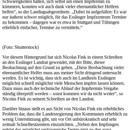
Schwierigkeiten hätten, sich selbst um einen Impftermin zu
kümmern, konnten wir auch dank vieler ehrenamtlicher Helfern
helfen“, so der Landtagsabgeordnete. „Dabei ist aufgefallen: Es war
nur äußerst schwer möglich, für das Esslinger Impfzentrum Termine
zu bekommen – dagegen war es etwa in Stuttgart und Tübingen
erheblich einfacher, Termine zu vermitteln.“
(Foto: Shutterstock)
Vor diesem Hintergrund hat sich Nicolas Fink in einem Schreiben
an den Esslinger Landrat gewendet, mit der Bitte, dieser
Beobachtung auf den Grund zu gehen. „Diese Beobachtung vieler
ehrenamtlicher Helfer muss aus meiner Sicht dringend untersucht
werden. Es ist wichtig, dass sich auch im Landkreis Esslingen
möglichst schnell möglichst viele Menschen impfen lassen können.
Dazu muss auch der technische Ablauf der Impftermin-Vergabe
ständig überprüft werden – sonst kommen wir da nicht weiter“, so
Nicolas Fink zu seinem Schreiben an den Landrat.
Darüber hinaus stellt es aus Sicht von Nicolas Fink ein erhebliches
Problem dar, dass die Landesregierung den Kommunen erheblich zu
wenig Unterstützung gibt, um vor Ort unbürokratisch und sehr
zeitnah Schnelltestzentren einzurichten. „Neben den Impfungen
gehört das möglichst umfangreiche Testen jetzt zu den ganz