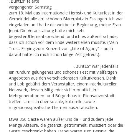
„BuntEs“ feierte
vergangenen Samstag
zum 18. Mal das Internationale Herbst- und Kulturfest in der
Gemeindehalle am schönen Blarerplatz in Esslingen. Ich war
eingeladen und hatte die weltbeste Begleitung, meine Frau
Jenni. Die Veranstaltung hatte mich sehr
begeistert!Dementsprechend fand ich es äußerst schade,
dass ich schon vor dem Ende weiterziehen musste. (Mein
„
Trost: Es ging zum Konzert von
Life of Agony“ – auch
darauf hatte ich mich schon lange Zeit gefreut.).
„BuntES“ war jedenfalls
ein rundum gelungenes und schönes Fest mit vielfältigen
Angeboten aus den verschiedensten Kulturkreisen. Dank
und Lob gebührt dem Veranstalter, einem interkulturellen
Netzwerk, dessen Mitglieder sich monatlich im
Mehrgenerationen- und Bürgerhaus in Pliensauvorstadt
treffen. Um sich über soziale, kulturelle sowie
migrationsspezifische Themen auszutauschen.
Etwa 350 Gäste waren außer uns da – und zudem jede
Menge Akteure, die getanzt, getrommelt, musiziert oder die
Gäste geschminkt haben. Dabei waren zum Beispiel die