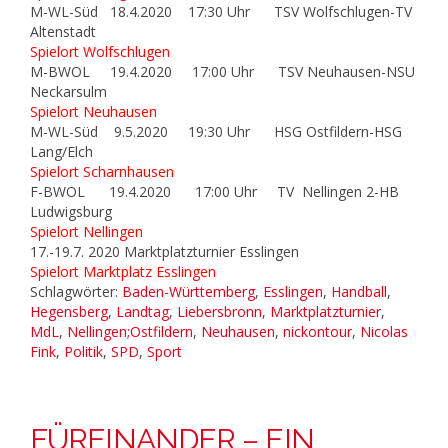
M-WL-Süd 18.4.2020 17:30 Uhr TSV Wolfschlugen-TV
Altenstadt
Spielort Wolfschlugen
M-BWOL 19.4.2020 17:00 Uhr TSV Neuhausen-NSU
Neckarsulm
Spielort Neuhausen
M-WL-Süd 9.5.2020 19:30 Uhr HSG Ostfildern-HSG
Lang/Elch
Spielort Scharnhausen
F-BWOL 19.4.2020 17:00 Uhr TV Nellingen 2-HB
Ludwigsburg
Spielort Nellingen
17.-19.7. 2020 Marktplatzturnier Esslingen
Spielort Marktplatz Esslingen
Schlagwörter:
Baden-Württemberg
,
Esslingen
,
Handball
,
Hegensberg
,
Landtag
,
Liebersbronn
,
Marktplatzturnier
,
MdL
,
Nellingen;Ostfildern
,
Neuhausen
,
nickontour
,
Nicolas
Fink
,
Politik
,
SPD
,
Sport
FÜREINANDER – EIN