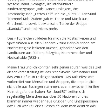
syrische Band „Schagaf“, die interkulturelle
Kindertanzgruppe „Kids Dance Esslingen“, die
“
„
“
Trommelgruppe „Fettes Fell
und die
buntES
Tanz-und
Trommel-Kids. Zudem gab es Tänze und Musik aus
Griechenland sowie bolivianische Tänze der Gruppe
„
“
Kantuta
und noch vieles mehr.
Das i-Tüpfelchen bildeten für mich die Köstlichkeiten und
Spezialitäten aus allen Ländern – zum Beispiel schon am
Nachmittag die leckeren Kuchen, gebacken von den
Landfrauen aus Rüdern, Sulzgries, Krummenacker und
Neckarhalde (RSKN).
Meine Frau und ich konnten sehr genau spüren was das Ziel
dieser Veranstaltung ist: das respektvolle Miteinander und
das WIR-Gefühl in Esslingen stärken. Das Kulturfest wird
vorbereitet von Menschen und Gruppen, die ursprünglich
nicht alle aus Esslingen stammen, aber inzwischen hier ihre
„
“
Heimat gefunden haben. Bei
buntES
treffen sich
regelmäßig Menschen aus über 50 Nationen und es
kommen immer wieder neue Gruppen und Einzelpersonen
dazu. Ich war Teil eines Festes bei dem man deutlich das