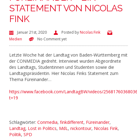
STATEMENT VON NICOLAS
FINK
Januar 21st, 2020
Posted by
Nicolas Fink
Medien
No Comment yet
Letzte Woche hat der Landtag von Baden-Württemberg mit
der CONMEDIA gedreht. Interviewt wurden Abgeordnete
des Landtags, Studentinnen und Studenten sowie die
Landtagspräsidentin. Hier Nicolas Finks Statement zum
Thema Füreinander…
https://www.facebook.com/LandtagBW/videos/25681760368036
t=19
Schlagwörter:
Conmedia
,
finkdifferent
,
Füreinander
,
Landtag
,
Lost in Politics
,
MdL
,
nickontour
,
Nicolas Fink
,
Politik
,
SPD